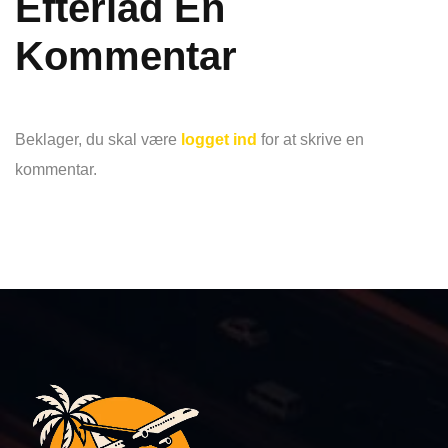
Efterlad En
Kommentar
Beklager, du skal være
logget ind
for at skrive en
kommentar.