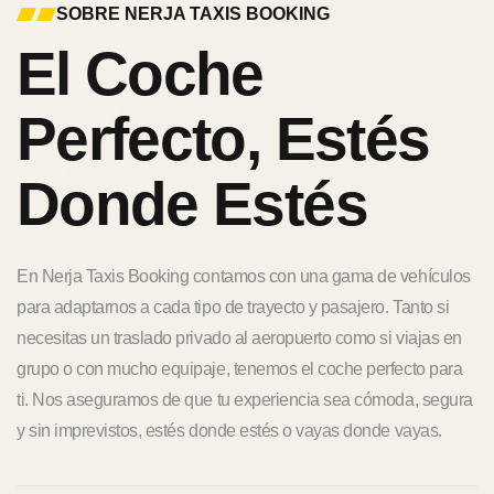
SOBRE NERJA TAXIS BOOKING
El Coche
Perfecto, Estés
Donde Estés
En Nerja Taxis Booking contamos con una gama de vehículos
para adaptarnos a cada tipo de trayecto y pasajero. Tanto si
necesitas un traslado privado al aeropuerto como si viajas en
grupo o con mucho equipaje, tenemos el coche perfecto para
ti. Nos aseguramos de que tu experiencia sea cómoda, segura
y sin imprevistos, estés donde estés o vayas donde vayas.