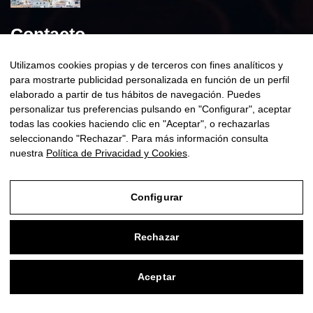
Contacto
Utilizamos cookies propias y de terceros con fines analíticos y
para mostrarte publicidad personalizada en función de un perfil
reservas@nerjataxisbooking.com
elaborado a partir de tus hábitos de navegación. Puedes
personalizar tus preferencias pulsando en "Configurar", aceptar
+34 638 03 69 49
todas las cookies haciendo clic en "Aceptar", o rechazarlas
seleccionando "Rechazar". Para más información consulta
nuestra
Política de Privacidad y Cookies
.
Configurar
Acepto la
Política de Privacidad.
© Copyright
. All Rights Reserved.
Zudro Digital Media
Rechazar
Condiciones De Venta
Aceptar
Aviso Legal